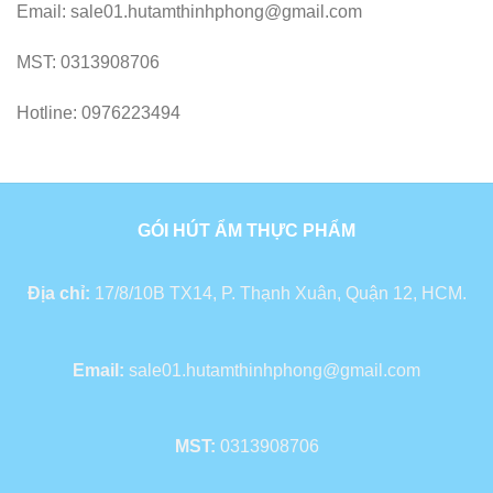
Email: sale01.hutamthinhphong@gmail.com
MST: 0313908706
Hotline: 0976223494
GÓI HÚT ẨM THỰC PHẨM
Địa chỉ:
17/8/10B TX14, P. Thạnh Xuân, Quận 12, HCM.
Email:
sale01.hutamthinhphong@gmail.com
MST:
0313908706