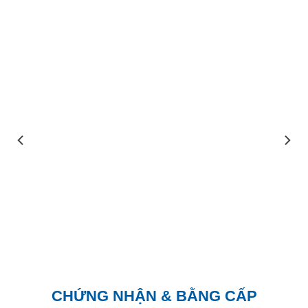
Hạt Hút Ẩm Chứa Chất Gì ?
14 Tháng Mười Hai, 2017
Khi bạn mua một gói đồ ăn hoặc một vài vật
dụng, bạn thấy có một gói nhỏ kèm các[...]
ĐỌC THÊM
CHỨNG NHẬN & BẰNG CẤP